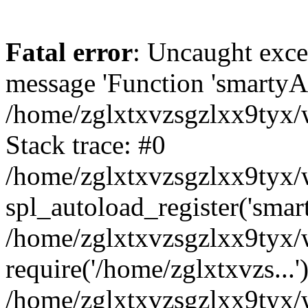
Fatal error
: Uncaught exce
message 'Function 'smartyAu
/home/zglxtxvzsgzlxx9tyx/w
Stack trace: #0
/home/zglxtxvzsgzlxx9tyx/w
spl_autoload_register('smar
/home/zglxtxvzsgzlxx9tyx/w
require('/home/zglxtxvzs...'
/home/zglxtxvzsgzlxx9tyx/