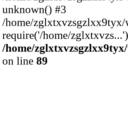
unknown() #3
/home/zglxtxvzsgzlxx9tyx
require('/home/zglxtxvzs...
/home/zglxtxvzsgzlxx9tyx/
on line
89