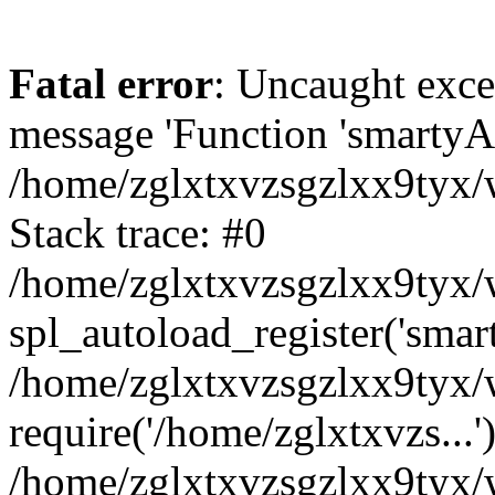
Fatal error
: Uncaught exce
message 'Function 'smartyAu
/home/zglxtxvzsgzlxx9tyx/w
Stack trace: #0
/home/zglxtxvzsgzlxx9tyx/w
spl_autoload_register('smar
/home/zglxtxvzsgzlxx9tyx/w
require('/home/zglxtxvzs...'
/home/zglxtxvzsgzlxx9tyx/