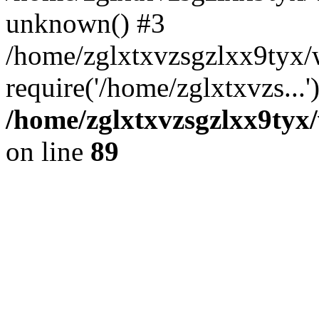
unknown() #3
/home/zglxtxvzsgzlxx9tyx
require('/home/zglxtxvzs...
/home/zglxtxvzsgzlxx9tyx/
on line
89