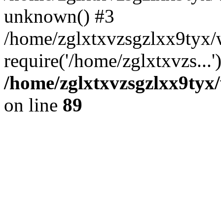
unknown() #3
/home/zglxtxvzsgzlxx9tyx
require('/home/zglxtxvzs...
/home/zglxtxvzsgzlxx9tyx/
on line
89