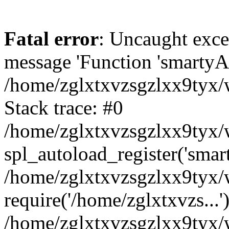
Fatal error
: Uncaught exce
message 'Function 'smartyAu
/home/zglxtxvzsgzlxx9tyx/w
Stack trace: #0
/home/zglxtxvzsgzlxx9tyx/w
spl_autoload_register('smar
/home/zglxtxvzsgzlxx9tyx/w
require('/home/zglxtxvzs...'
/home/zglxtxvzsgzlxx9tyx/