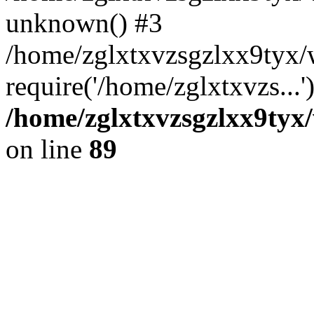
unknown() #3
/home/zglxtxvzsgzlxx9tyx/
require('/home/zglxtxvzs...
/home/zglxtxvzsgzlxx9tyx/
on line
89