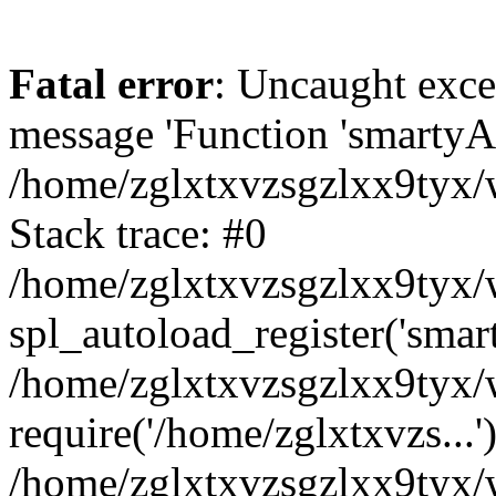
Fatal error
: Uncaught exce
message 'Function 'smartyAu
/home/zglxtxvzsgzlxx9tyx/w
Stack trace: #0
/home/zglxtxvzsgzlxx9tyx/w
spl_autoload_register('smar
/home/zglxtxvzsgzlxx9tyx/w
require('/home/zglxtxvzs...'
/home/zglxtxvzsgzlxx9tyx/