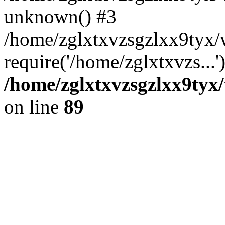
unknown() #3
/home/zglxtxvzsgzlxx9tyx/
require('/home/zglxtxvzs...
/home/zglxtxvzsgzlxx9tyx/
on line
89