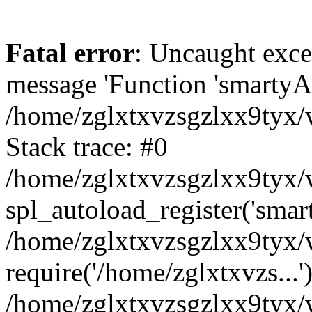
Fatal error
: Uncaught exce
message 'Function 'smartyAu
/home/zglxtxvzsgzlxx9tyx/w
Stack trace: #0
/home/zglxtxvzsgzlxx9tyx/w
spl_autoload_register('smar
/home/zglxtxvzsgzlxx9tyx/w
require('/home/zglxtxvzs...'
/home/zglxtxvzsgzlxx9tyx/