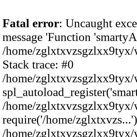
Fatal error
: Uncaught exce
message 'Function 'smartyAu
/home/zglxtxvzsgzlxx9tyx/w
Stack trace: #0
/home/zglxtxvzsgzlxx9tyx/w
spl_autoload_register('smar
/home/zglxtxvzsgzlxx9tyx/w
require('/home/zglxtxvzs...'
/home/zglxtxvzsgzlxx9tyx/