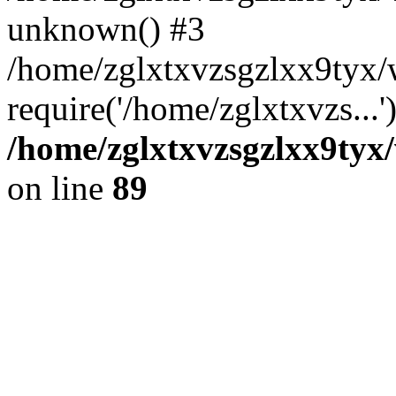
unknown() #3
/home/zglxtxvzsgzlxx9tyx/
require('/home/zglxtxvzs...
/home/zglxtxvzsgzlxx9tyx/
on line
89