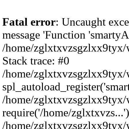
Fatal error
: Uncaught exce
message 'Function 'smartyAu
/home/zglxtxvzsgzlxx9tyx/w
Stack trace: #0
/home/zglxtxvzsgzlxx9tyx/w
spl_autoload_register('smar
/home/zglxtxvzsgzlxx9tyx/w
require('/home/zglxtxvzs...'
/home/zglxtxvzsgzlxx9tyx/