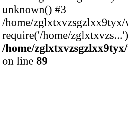
unknown() #3
/home/zglxtxvzsgzlxx9tyx
require('/home/zglxtxvzs...
/home/zglxtxvzsgzlxx9tyx/
on line
89